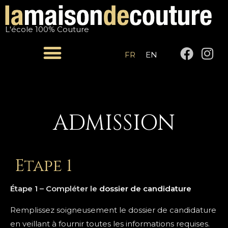
Aller
au
L'école 100% Couture
contenu
F
I
FR
EN
a
n
c
s
e
t
b
a
o
g
ADMISSION
o
r
k
a
m
Etape 1
Étape 1 – Compléter le
dossier de candidature
Remplissez soigneusement le dossier de candidature
en veillant à fournir toutes les informations requises.