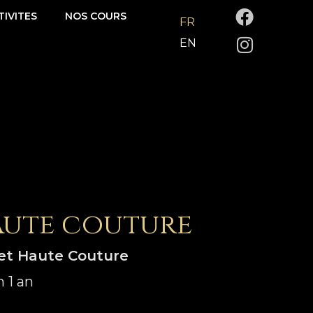
F
I
TIVITES
NOS COURS
FR
a
n
EN
c
s
e
t
b
a
o
g
o
r
k
a
m
aute couture
 et Haute Couture
 1 an