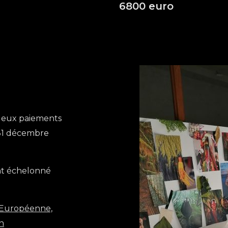
6800 euro
 deux paiements
(31 décembre
ent échelonné
n Européenne,
on