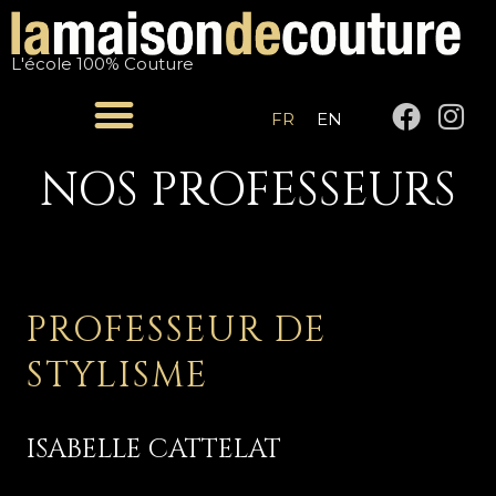
Aller
au
L'école 100% Couture
contenu
F
I
FR
EN
a
n
c
s
NOS PROFESSEURS
e
t
b
a
o
g
o
r
k
a
PROFESSEUR DE
m
STYLISME
ISABELLE CATTELAT