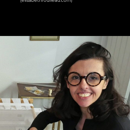
(
elisabethroulleau.com
)