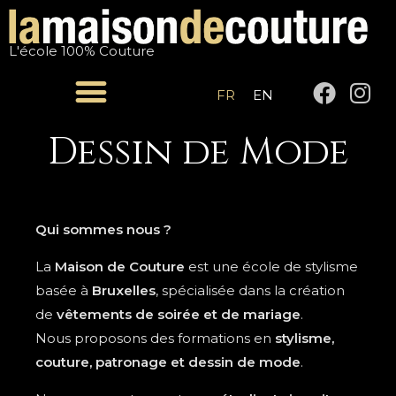
Aller
au
L'école 100% Couture
contenu
F
I
FR
EN
a
n
c
s
Dessin de Mode
e
t
b
a
o
g
o
r
Qui sommes nous ?
k
a
m
La
Maison de Couture
est une école de stylisme
basée à
Bruxelles
, spécialisée dans la création
de
vêtements de soirée et de mariage
.
Nous proposons des formations en
stylisme,
couture, patronage et dessin de mode
.