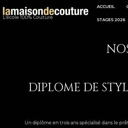
Aller
ACCUEIL
au
L'école 100% Couture
STAGES 2026
contenu
NOS
DIPLOME DE STY
Un diplôme en trois ans spécialisé dans le p