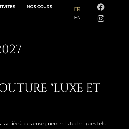
F
I
TIVITES
NOS COURS
FR
a
n
EN
c
s
e
t
b
a
o
g
2027
o
r
k
a
m
OUTURE "LUXE ET
 associée à des enseignements techniques tels