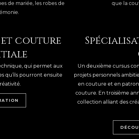
bes de mariée, les robes de
que la cout
rémonie.
 et couture
Spécialisa
tiale
technique, qui permet aux
Un deuxième cursus com
s qu’ils pourront ensuite
projets personnels ambitie
éativité.
en couture et en patrona
couture. En troisième anné
MATION
collection alliant des cr
DÉCOU