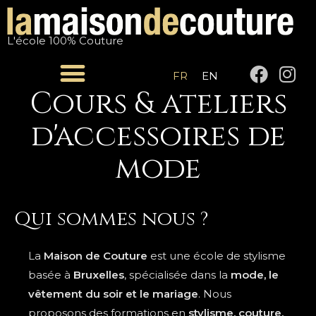
Aller
au
L'école 100% Couture
contenu
F
I
FR
EN
a
n
Cours & ateliers
c
s
e
t
d'accessoires de
b
a
mode
o
g
o
r
k
a
m
Qui sommes nous ?
La
Maison de Couture
est une école de stylisme
basée à
Bruxelles
, spécialisée dans la
mode, le
vêtement du soir et le mariage
. Nous
proposons des formations en
stylisme, couture,