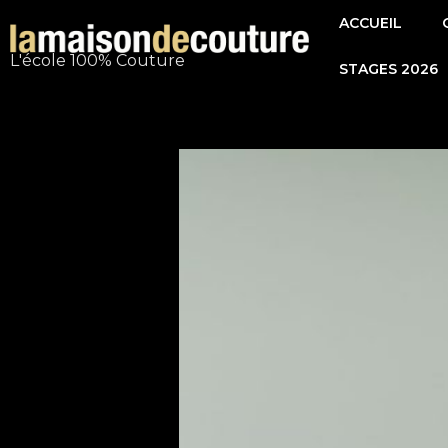
Aller
ACCUEIL
au
L'école 100% Couture
STAGES 2026
contenu
Navigation
de
l’article