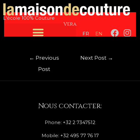
Skip
Post
to
navigation
L'école 100% Couture
content
Vera
F
I
FR
EN
a
n
c
s
e
t
←
Previous
Next Post
→
b
a
Post
o
g
o
r
k
a
m
Nous contacter:
Phone:
+32 2 7347512
Mobile:
+32 495 77 76 17