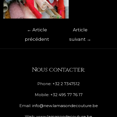
←
Article
Article
précédent
suivant
→
Nous contacter:
Phone:
+32 2 7347512
Mobile:
+32 495 77 76 17
Email:
info@new.lamaisondecouture.be
Web:
www.lamaisondecouture.be