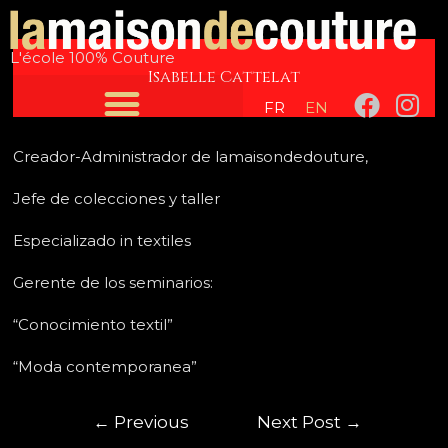
Skip
Post
to
navigation
L'école 100% Couture
content
Isabelle Cattelat
F
I
FR
EN
a
n
c
s
Creador-Administrador de lamaisondedouture,
e
t
b
a
Jefe de colecciones y taller
o
g
Especializado in textiles
o
r
k
a
Gerente de los seminarios:
m
“Conocimiento textil”
“Moda contemporanea”
←
Previous
Next Post
→