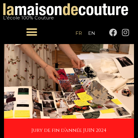
Aller
Navigation
au
de
L'école 100% Couture
contenu
l’article
F
I
FR
EN
a
n
c
s
e
t
b
a
o
g
o
r
k
a
m
Jury de fin d’année JUIN 2024