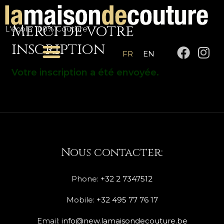
Aller
au
Merci de votre
L'école 100% Couture
contenu
inscription
F
I
FR
EN
a
n
Votre inscription a été envoyée.
c
s
e
t
b
a
o
g
o
r
k
a
Nous contacter:
m
Phone:
+32 2 7347512
Mobile:
+32 495 77 76 17
Email:
info@new.lamaisondecouture.be