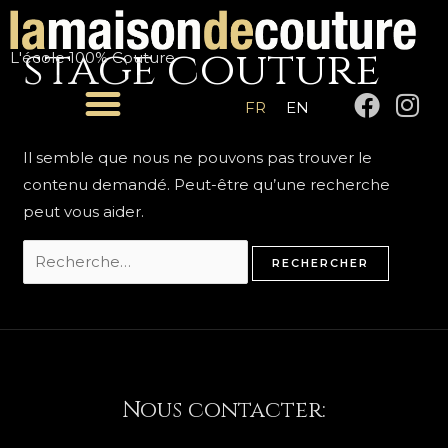
Aller
Rechercher :
au
stage couture
L'école 100% Couture
contenu
F
I
FR
EN
a
n
c
s
Il semble que nous ne pouvons pas trouver le
e
t
contenu demandé. Peut-être qu’une recherche
b
a
peut vous aider.
o
g
o
r
k
a
m
Nous contacter: