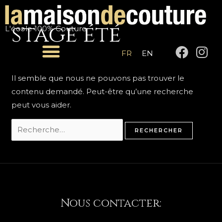
Aller
Rechercher :
au
stage été
L'école 100% Couture
contenu
F
I
FR
EN
a
n
c
s
Il semble que nous ne pouvons pas trouver le
e
t
contenu demandé. Peut-être qu’une recherche
b
a
peut vous aider.
o
g
o
r
k
a
m
Nous contacter: