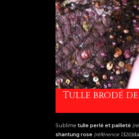
Tulle brodé de
Sublime
tulle perlé et pailleté
(r
shantung rose
(référence 1320)
da