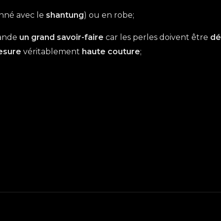
onné avec le
shantung
) ou en robe;
ande
un grand savoir-faire
car les perles doivent être
dé
esure
véritablement
haute couture
;