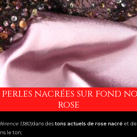
 perles nacrées sur fond n
rose
éférence 1380)
dans des
tons actuels de rose nacré
et d
ns le ton;