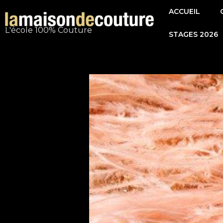
Aller
ACCUEIL
au
L'école 100% Couture
STAGES 2026
contenu
Navigation
de
l’article