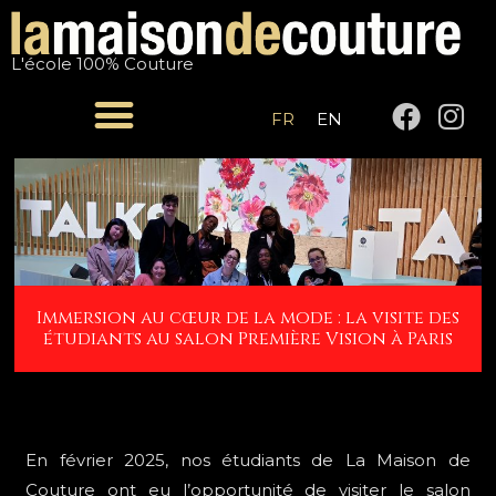
Aller
Navigation
au
de
L'école 100% Couture
contenu
l’article
F
I
FR
EN
a
n
c
s
e
t
b
a
o
g
o
r
k
a
Immersion au cœur de la mode : la visite des
m
étudiants au salon Première Vision à Paris
En février 2025, nos étudiants de La Maison de
Couture ont eu l’opportunité de visiter le salon