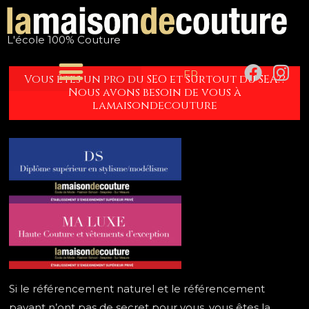
Aller
Navigation
au
de
L'école 100% Couture
contenu
l’article
F
I
FR
Vous êtes un pro du SEO et surtout du SEA??
a
n
Nous avons besoin de vous à
c
s
lamaisondecouture
e
t
b
a
o
g
o
r
k
a
m
Si le référencement naturel et le référencement
payant n’ont pas de secret pour vous, vous êtes la