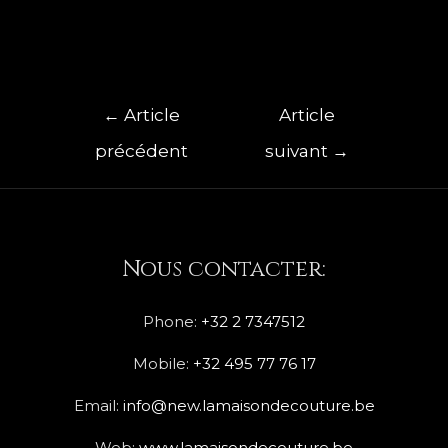
←
Article
Article
précédent
suivant
→
Nous contacter:
Phone:
+32 2 7347512
Mobile:
+32 495 77 76 17
Email:
info@new.lamaisondecouture.be
Web:
www.lamaisondecouture.be